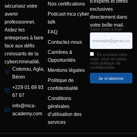
d'experts et offres
Nos certifications
sécurisez votre
exclusives
Podcast mca cyber
avenir
directement dans
talk
professionnel.
votre boîte mail.
Saisir votre e-mail
Aidez les
FAQ
entreprises à faire
Contactez-nous
face aux défis
Carrières &
croissants de la
En cochant cette
case, vous acceptez
Opportunités
cybercriminalité.
notre politique de
confidentialité.
Cotonou, Agla,
Mentions légales
Bénin
Politique de
+229 01 69 93
confidentialité
67 67
Conditions
info@mca-
générales
academy.com
d’utilisation des
services