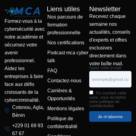
Liens utiles
Newsletter
Recevez chaque
Nos parcours de
Formez-vous à la
semaine nos
formation
cybersécurité avec
actualités, conseils
professionnelle
notre académie et
d'experts et offres
Nos certifications
sécurisez votre
exclusives
Podcast mca cyber
avenir
directement dans
talk
professionnel.
votre boîte mail.
Saisir votre e-mail
Aidez les
FAQ
entreprises à faire
Contactez-nous
face aux défis
Carrières &
croissants de la
En cochant cette
case, vous acceptez
Opportunités
cybercriminalité.
notre politique de
confidentialité.
Cotonou, Agla,
Mentions légales
Bénin
Politique de
+229 01 69 93
confidentialité
67 67