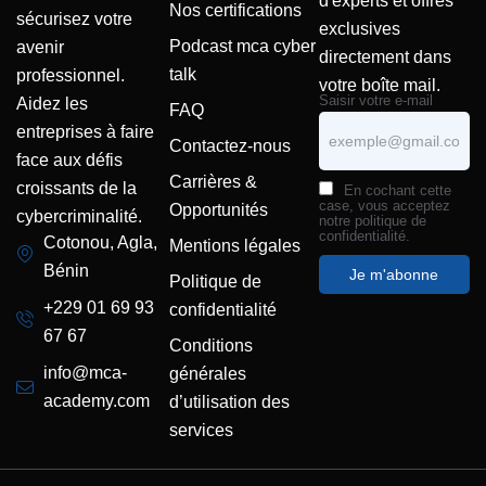
d'experts et offres
Nos certifications
sécurisez votre
exclusives
Podcast mca cyber
avenir
directement dans
talk
professionnel.
votre boîte mail.
Saisir votre e-mail
Aidez les
FAQ
entreprises à faire
Contactez-nous
face aux défis
Carrières &
croissants de la
En cochant cette
case, vous acceptez
Opportunités
cybercriminalité.
notre politique de
confidentialité.
Cotonou, Agla,
Mentions légales
Bénin
Politique de
+229 01 69 93
confidentialité
67 67
Conditions
info@mca-
générales
academy.com
d’utilisation des
services