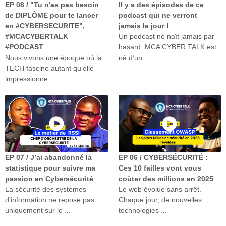
EP 08 / "Tu n'as pas besoin
Il y a des épisodes de ce
de DIPLÔME pour te lancer
podcast qui ne verront
en #CYBERSECURITE",
jamais le jour !
#MCACYBERTALK
Un podcast ne naît jamais par
#PODCAST
hasard. MCA CYBER TALK est
Nous vivons une époque où la
né d’un ...
TECH fascine autant qu’elle
impressionne ...
EP 07 / J’ai abandonné la
EP 06 / CYBERSÉCURITÉ :
statistique pour suivre ma
Ces 10 failles vont vous
passion en Cybersécurité
coûter des millions en 2025
La sécurité des systèmes
Le web évolue sans arrêt.
d’information ne repose pas
Chaque jour, de nouvelles
uniquement sur le ...
technologies ...